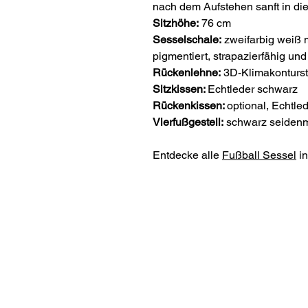
nach dem Aufstehen sanft in di
Sitzhöhe:
76 cm
Sesselschale:
zweifarbig weiß 
pigmentiert, strapazierfähig u
Rückenlehne:
3D-Klimakonturst
Sitzkissen:
Echtleder schwarz
Rückenkissen:
optional, Echtle
Vierfußgestell:
schwarz seidenma
Entdecke alle
Fußball Sessel
in