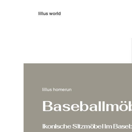
lillus world
lillus homerun
Baseballmö
Ikonische Sitzmöbel im Baseb