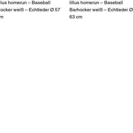
Schnellansicht
Schnellansicht
illus homerun – Baseball
lillus homerun – Baseball
ocker weiß – Echtleder Ø 57
Barhocker weiß – Echtleder Ø
m
63 cm