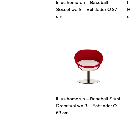
Schnellansicht
lillus homerun – Baseball
l
Sessel weiß – Echtleder Ø 87
H
cm
c
Schnellansicht
lillus homerun – Baseball Stuhl
Drehstuhl weiß – Echtleder Ø
63 cm