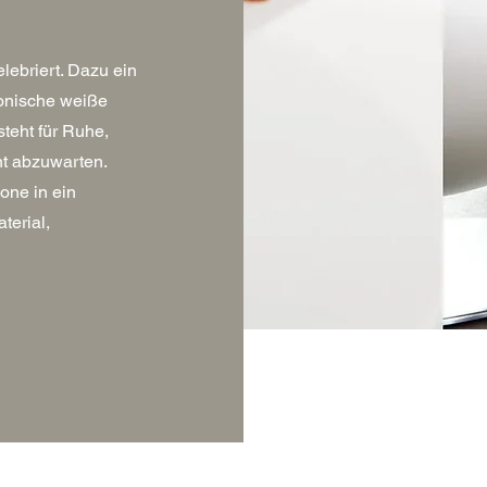
lebriert. Dazu ein
konische weiße
teht für Ruhe,
t abzuwarten.
one in ein
terial,