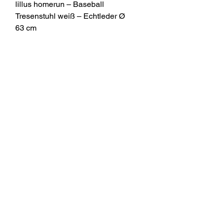
Schnellansicht
lillus homerun – Baseball
Tresenstuhl weiß – Echtleder Ø
63 cm